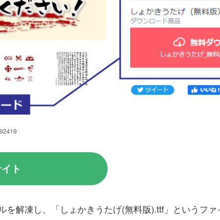
92419
サイト
ルを解凍し、「しょかきうたげ(無料版).ttf」という