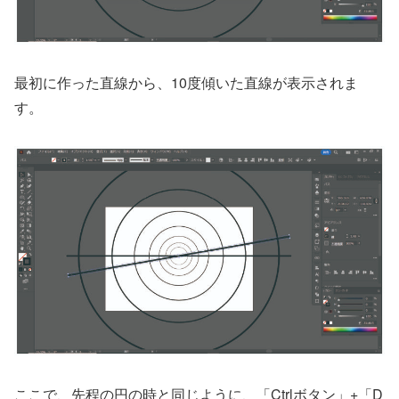
最初に作った直線から、10度傾いた直線が表示されま
す。
ここで、先程の円の時と同じように、「Ctrlボタン」+「D